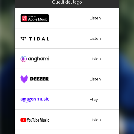
Quelli del lago
Listen
Listen
Listen
Listen
Play
Listen