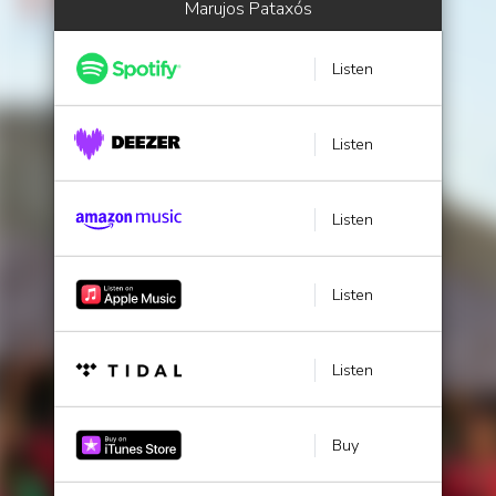
Marujos Pataxós
Listen
Listen
Listen
Listen
Listen
Buy