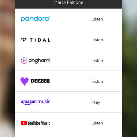
Marta Falcone
Listen
Listen
Listen
Listen
Play
Listen