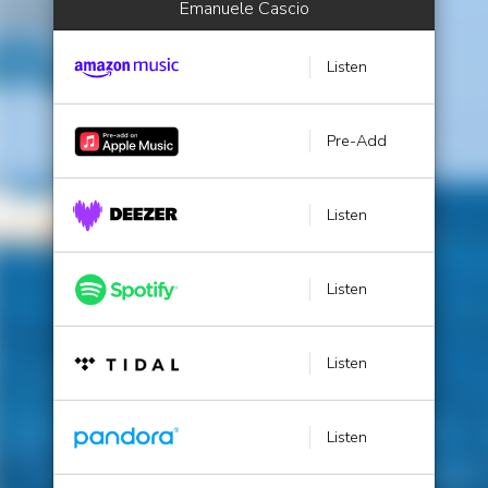
Emanuele Cascio
Listen
Pre-Add
Listen
Listen
Listen
Listen